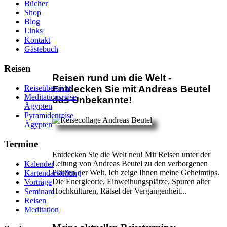
Bücher
Shop
Blog
Links
Kontakt
Gästebuch
Reisen
Reisen rund um die Welt -
Reiseübersicht
Entdecken Sie mit Andreas Beutel
Meditationsreise
das Unbekannte!
Ägypten
Pyramidenreise
Ägypten
Termine
Entdecken Sie die Welt neu! Mit Reisen unter der
Leitung von Andreas Beutel zu den verborgenen
Kalender
Plätzen der Welt. Ich zeige Ihnen meine Geheimtips.
Kartendarstellung
Die Energieorte, Einweihungsplätze, Spuren alter
Vorträge
Hochkulturen, Rätsel der Vergangenheit...
Seminare
Reisen
Meditation