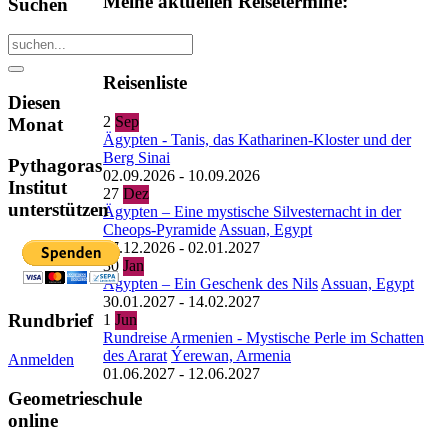
Meine aktuellen Reisetermine:
Suchen
Reiseziele
Reisenliste
Diesen
2
Sep
Monat
Ägypten - Tanis, das Katharinen-Kloster und der
Berg Sinai
Pythagoras
02.09.2026
-
10.09.2026
Institut
27
Dez
unterstützen
Ägypten – Eine mystische Silvesternacht in der
Cheops-Pyramide
Assuan, Egypt
27.12.2026
-
02.01.2027
30
Jan
Ägypten – Ein Geschenk des Nils
Assuan, Egypt
30.01.2027
-
14.02.2027
Rundbrief
1
Jun
Rundreise Armenien - Mystische Perle im Schatten
des Ararat
Ýerewan, Armenia
Anmelden
01.06.2027
-
12.06.2027
Geometrieschule
online