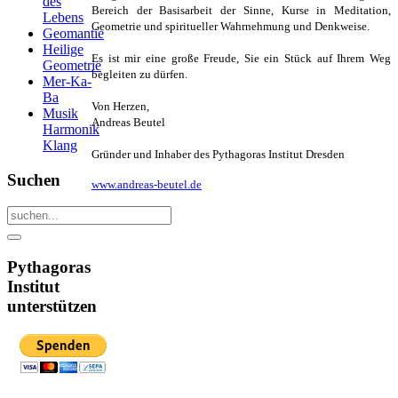
des
Bereich der Basisarbeit der Sinne, Kurse in Meditation,
Lebens
Geometrie und spiritueller Wahrnehmung und Denkweise.
Geomantie
Heilige
Es ist mir eine große Freude, Sie ein Stück auf Ihrem Weg
Geometrie
begleiten zu dürfen.
Mer-Ka-
Ba
Von Herzen,
Musik
Andreas Beutel
Harmonik
Klang
Gründer und Inhaber des Pythagoras Institut Dresden
Suchen
www.andreas-beutel.de
Pythagoras
Institut
unterstützen