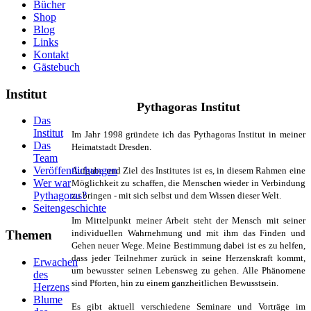
Bücher
Shop
Blog
Links
Kontakt
Gästebuch
Institut
Pythagoras Institut
Das
Institut
Im Jahr 1998 gründete ich das Pythagoras Institut in meiner
Das
Heimatstadt Dresden.
Team
Veröffentlichungen
Aufgabe und Ziel des Institutes ist es, in diesem Rahmen eine
Wer war
Möglichkeit zu schaffen, die Menschen wieder in Verbindung
Pythagoras?
zu bringen - mit sich selbst und dem Wissen dieser Welt.
Seitengeschichte
Im Mittelpunkt meiner Arbeit steht der Mensch mit seiner
Themen
individuellen Wahrnehmung und mit ihm das Finden und
Gehen neuer Wege. Meine Bestimmung dabei ist es zu helfen,
dass jeder Teilnehmer zurück in seine Herzenskraft kommt,
Erwachen
um bewusster seinen Lebensweg zu gehen. Alle Phänomene
des
sind Pforten, hin zu einem ganzheitlichen Bewusstsein.
Herzens
Blume
Es gibt aktuell verschiedene Seminare und Vorträge im